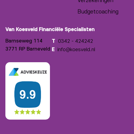
Budgetcoaching
Van Koesveld Financiële Specialisten
Barnseweg 114
T
0342 - 424242
3771 RP Barneveld
E
info@koesveld.nl