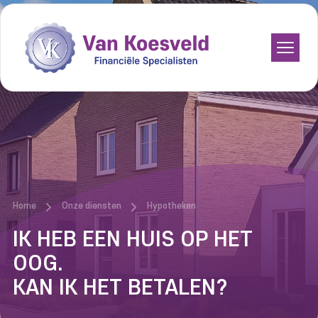
Bedrijfsfinancieringen
Beleggingen
Budgetcoaching
Hypotheken
Pensioenen
Home
Onze diensten
Hypotheken
IK HEB EEN HUIS OP HET
Verzekeringen
OOG.
KAN IK HET BETALEN?