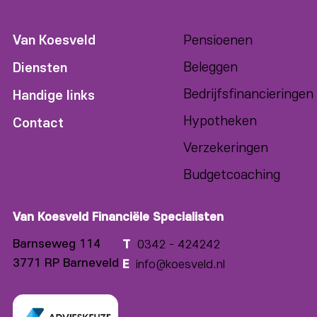
Van Koesveld
Pensioenen
Beleggen
Diensten
Bedrijfsfinancieringen
Handige links
Hypotheken
Contact
Verzekeringen
Budgetcoaching
Van Koesveld Financiële Specialisten
Barnseweg 114
T
0342 - 424242
3771 RP Barneveld
E
info@koesveld.nl