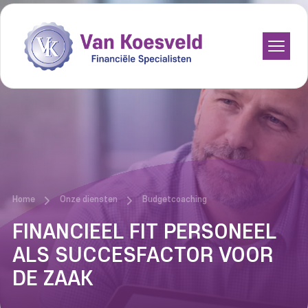
Bedrijfsfinancieringen
Beleggingen
Budgetcoaching
Hypotheken
Pensioenen
Home
Onze diensten
Budgetcoaching
FINANCIEEL FIT PERSONEEL
Verzekeringen
ALS SUCCESFACTOR VOOR
DE ZAAK